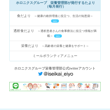
2026年5月27日
ホロニクスグループ 栄養管理部が発行するたより
（毎月発行）
[プレスリリース]全身の健康維持につなげる歯の健康相談会
2026年5月26日
食だより
～健康の維持増進に役立つ、生活の知恵袋～
[プレスリリース]口唇口蓋裂の「治る」を共に考える交流フォー
new
ラム開催
透析食だより
～透析患者さんの食事療法に役立つ情報が満
2026年5月22日
載～
new
ホロニクス公開医学講座開催のお知らせ 第234回「つらい
花粉症にどう向き合う？舌下免疫療法をわかりやすく解説」
栄養だより
～高齢者の栄養と健康をサポート～
［2026年5月29日（金）13:40～（約30分）］
[プレスリリース]アミロイドMRI研究分担施設への追加決定
ミールボランティアメニュー
2026年5月21日
[プレスリリース]物忘れの最新医療を学ぶ市民講座を5月29日開
ホロニクスグループ栄養管理部公式twitterアカウント
催
2026年5月20日
[プレスリリース]ロボット手術への理解を深める解説動画公
開
[プレスリリース]離乳食と乳幼児の発熱・病気を学ぶ無料セ
ミナー開催
2026年5月19日
[プレスリリース]難病医療の知見共有を目指す専門講演会を