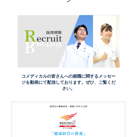
ン
2026年6月30日
[プレスリリース]摂津医誠会病院による中学生の職業体験受入れ
2026年6月26日
[プレスリリース]患者・来院者の安全確保に向けた消防訓練
2026年6月25日
[プレスリリース]医療複合施設i-Mall 医誠会国際総合病院とさく
ら保育園で中学生職業体験
2026年6月22日
[プレスリリース]がん患者さんの心と体を整えるリラックスヨガ
2026年6月19日
コメディカルの皆さんへの就職に関するメッセー
ホロニクス公開医学講座開催のお知らせ 第236回「痛みを放置
ジを
動画にて配信しております。ぜひ、ご覧くだ
していませんか？知っておきたい股関節・膝関節の治療」
さい。
［2026年6月26日（金）13:30～（約30分）］
2026年6月12日
[プレスリリース]花粉症治療の選択肢「舌下免疫療法」を解
説した公開医学講座動画を公開
[プレスリリース]総合病院を含む医療複合施設i-Mall合同消防
訓練の実施
2026年6月11日