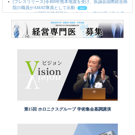
[プレスリリース]令和8年熊本地震を受け、医誠会国際総合病
院の職員がAMAT隊員として出動
new
ホロニクス公開医学講座開催のお知らせ 第239回「熱中症
から命を守る！正しい水分・塩分補給と応急処置・対応」
［2026年8月6日（木）14:00～（約60分）］
new
2026年7月29日
[プレスリリース]がん患者会「さくらサロン」で実施した座って
できるヨガの動画公開
new
2026年7月24日
[プレスリリース]うめきた温泉 蓮で開催した股関節・膝関節
治療講座を動画公開
[プレスリリース]親子の食と健康を支える第1回子育てセミナ
ー開催報告
2026年7月22日
[プレスリリース]熱中症から命を守る公開医学講座
[プレスリリース]産婦人科医が伝える中学3年生の性教育授業
2026年7月17日
第15回 ホロニクスグループ 学術集会
基調講演
[プレスリリース]医誠会国際総合病院と江崎グリコが母子向
け無料セミナーを開催
ホロニクス公開医学講座開催のお知らせ 第238回「これか
らも私らしく元気に過ごすために いきいきと歳を重ねるため