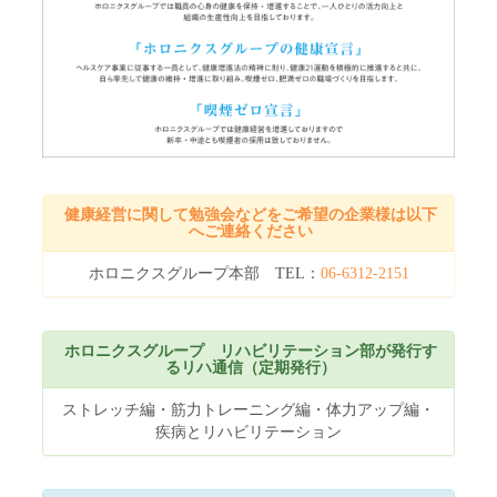
[プレスリリース]股関節・膝関節の痛みに対する治療を学ぶ公開
医学講座
2026年6月10日
[プレスリリース]無痛分娩を産科・婦人科医師が解説
2026年6月5日
[プレスリリース]今月の週末検診は「前立腺がん検査」50歳
以上の男性におすすめします
ホロニクス公開医学講座開催のお知らせ 第235回「PSA検査
で早期発見を！前立腺がんの検査と治療」［2026年6月12日
健康経営に関して勉強会などをご希望の企業様は以下
（金）14:00～（約30分）］
へご連絡ください
2026年6月2日
ホロニクスグループ本部 TEL：
06-6312-2151
[プレスリリース]腰痛予防から始める運動講座動画公開
2026年6月1日
[プレスリリース]AI活用の尿がんリスク検査導入。人間ドッ
ホロニクスグループ リハビリテーション部が発行す
クSOPHIAでmiSignal®提供開始
るリハ通信（定期発行）
[プレスリリース]病気になる前から支える新たな先制医療拠
点オープン
ストレッチ編・筋力トレーニング編・体力アップ編・
[プレスリリース]PSA検査から知る前立腺がんの早期発見
疾病とリハビリテーション
2026年5月28日
[プレスリリース]人も緑もつなぐ「緑の回廊プロジェクト」