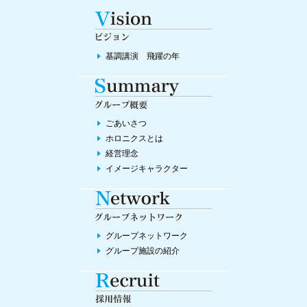
大阪で開催
[プレスリリース]資生堂ジャパンによるがん患者さん向け外
見ケアセミナー開催
2026年5月15日
基調講演 飛躍の年
[プレスリリース]胆石症の症状と治療を学ぶ公開医学講座
2026年5月14日
[プレスリリース]地域救急を支えるドクターカー増台プロジェク
ト
ごあいさつ
2026年5月12日
ホロニクスとは
経営理念
[プレスリリース]花粉症と舌下免疫療法を学ぶ公開医学講座開催
イメージキャラクター
2026年5月7日
ホロニクス公開医学講座開催のお知らせ 第233回「運動を始め
る５つのポイント！夏に負けない体づくり 腰痛予防から始める
やさしいトレーニング」［2026年5月12日（火）14:00～（約30
分）］
グループネットワーク
2026年5月7日
グループ施設の紹介
[プレスリリース]アカカベ健康フェアで実施した公開医学講座動
画公開
2026年5月1日