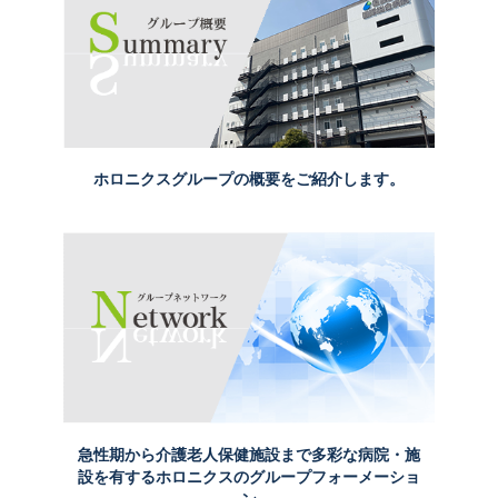
の女性の健康講座」［2026年7月24日（金）11:00～（約30
分）］
2026年7月15日
リハ通信の最新号 「予防リハビリテーション編①『転倒予防
は足元から』」を掲載しました。
2026年7月10日
[プレスリリース]気になる歯やお口の悩みを歯科医師へ気軽に相
ホロニクスグループの概要をご紹介します。
談
2026年7月9日
[プレスリリース]女性の健康と向き合う公開医学講座
2026年7月7日
ホロニクス公開医学講座開催のお知らせ 第237回「【がん患者
さんのための】ほっとひと息・心と体を整える 座ってできるリ
ラックスヨガ」［2026年7月14日（火）14:00～（約30分）］
2026年7月1日
[プレスリリース]花粉症治療の選択肢となる舌下免疫療法を
耳鼻咽喉科医が解説
[プレスリリース]前立腺がんの早期発見と治療を学ぶ動画公
急性期から介護老人保健施設まで
多彩な病院・施
開
設を有するホロニクスのグループフォーメーショ